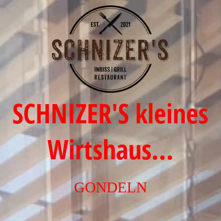
Startseite
GONDELN - Veranstaltungsraum - Catering
SCHNIZER'S kleines
Getränke und Speisen
Wirtshaus...
Ihr Weg zu uns
Impressum
GONDELN